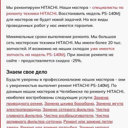
Мы ремонтируем HITACHI. Наши мастера -
специалисты по
ремонту техники HITACHI
. Восстановить модель PS-140MJ
для мастеров не будет новой задачей. На все виды
проведенных работ у нас имеется гарантия.
Минимальные сроки выполнения ремонта. Мы большая
сеть мастерских техники HITACHI. Мы имеем более 20 тыс.
запчастей. И возможно на наших складах
уже имеется
запчасть на модель PS-140MJ
. При заказе ремонта на
сайте - предоставляется скидка -25%.
Знаем свое дело
Будьте уверены в профессионализме наших мастеров - они
с уверенностью выполнят ремонт HITACHI PS-140MJ. По
данным наших мастеров в Челябинске по ремонту HITACHI,
наиболее востребованы следующие услуги:
Замена
приводного ремня
,
Замена шкива барабана
,
Замена жгута
электропроводки
,
Замена сетевого фильтра
,
Чистка
сливного фильтра
,
Чистка разбрызгивателя
,
Чистка
заливного фильтра-сеточки
,
Ремонт или замена петли
двери
,
Ремонт или замена патрубка
,
Замена мотора