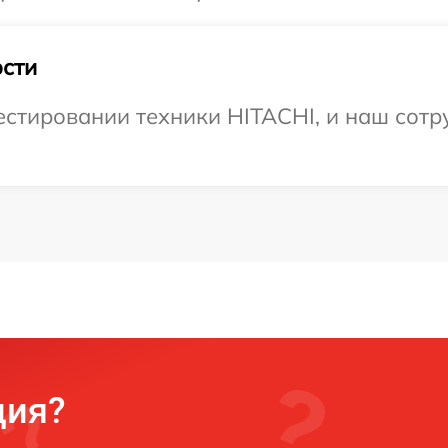
сти
тировании техники HITACHI, и наш сотру
ция?