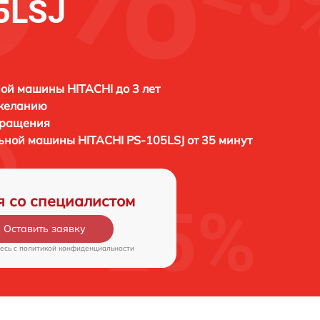
5LSJ
ой машины HITACHI до 3 лет
 желанию
бращения
льной машины
HITACHI PS-105LSJ от 35 минут
я со специалистом
Оставить заявку
есь c
политикой конфиденциальности