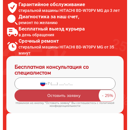
Гарантийное обслуживание
стиральной машины HITACHI BD-W70PV MG до 3 лет
Диагностика за наш счет,
ремонт по желанию
Бесплатный выезд курьера
в день обращения
Срочный ремонт
стиральной машины HITACHI BD-W70PV MG от 35
минут
Бесплатная консультация со
специалистом
Оставить заявку
Нажимая на кнопку "Оставить заявку" Вы соглашаетесь c
политикой
конфиденциальности