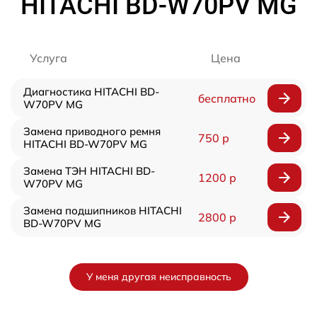
HITACHI BD-W70PV MG
Услуга
Цена
Диагностика HITACHI BD-
бесплатно
W70PV MG
Замена приводного ремня
750 р
HITACHI BD-W70PV MG
Замена ТЭН HITACHI BD-
1200 р
W70PV MG
Замена подшипников HITACHI
2800 р
BD-W70PV MG
У меня другая неисправность