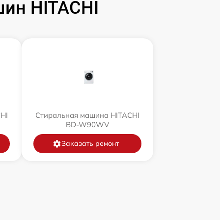
ин HITACHI
HI
Стиральная машина HITACHI
BD-W90WV
Заказать ремонт