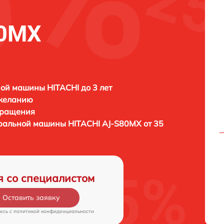
80MX
ой машины HITACHI до 3 лет
 желанию
бращения
иральной машины
HITACHI AJ-S80MX от 35
я со специалистом
Оставить заявку
есь c
политикой конфиденциальности