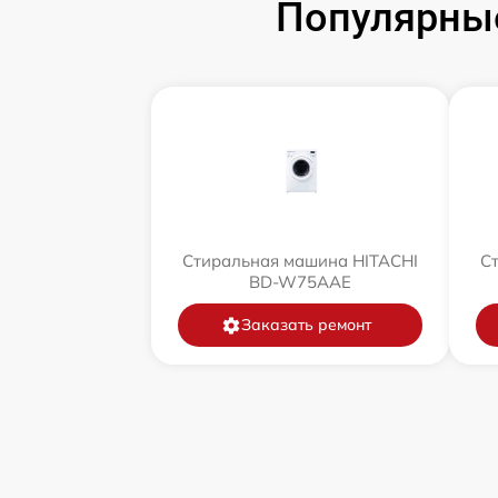
Популярны
Стиральная машина HITACHI
С
BD-W75AAE
Заказать ремонт