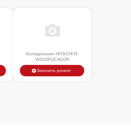
-
Холодильник HITACHI R-
W910PUC4GGR
Заказать ремонт