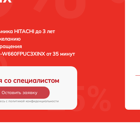
ника HITACHI до 3 лет
 желанию
бращения
R-W660FPUC3XINX от 35 минут
я со специалистом
Оставить заявку
есь c
политикой конфиденциальности