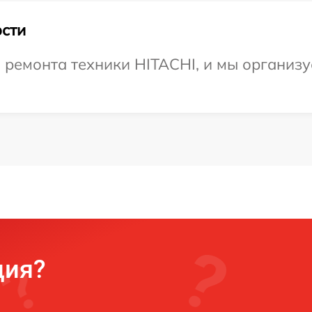
сти
емонта техники HITACHI, и мы организуе
ция?