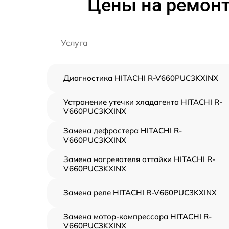
Цены на ремонт
Услуга
Диагностика HITACHI R-V660PUC3KXINX
Устранение утечки хладагента HITACHI R-
V660PUC3KXINX
Замена дефростера HITACHI R-
V660PUC3KXINX
Замена нагревателя оттайки HITACHI R-
V660PUC3KXINX
Замена реле HITACHI R-V660PUC3KXINX
Замена мотор-компрессора HITACHI R-
V660PUC3KXINX