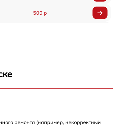
500 р
650 р
500 р
650 р
ске
710 р
590 р
650 р
енного ремонта (например, некорректный
800 р