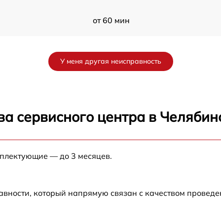
от 60 мин
от 60 мин
У меня другая неисправность
от 60 мин
от 60 мин
ва сервисного центра в Челябин
X
от 60 мин
мплектующие — до 3 месяцев.
от 60 мин
от 60 мин
авности, который напрямую связан с качеством провед
R-
от 60 мин