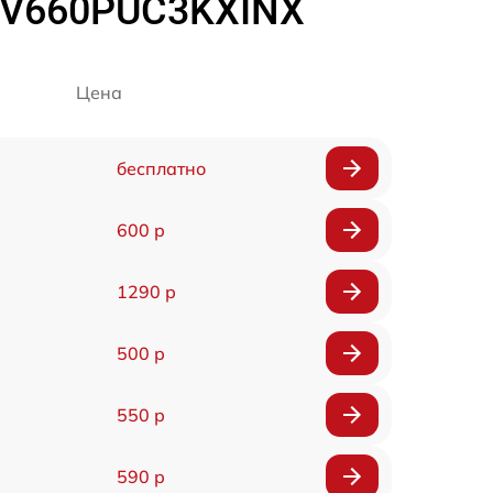
R-V660PUC3KXINX
Цена
бесплатно
600 р
1290 р
500 р
550 р
590 р