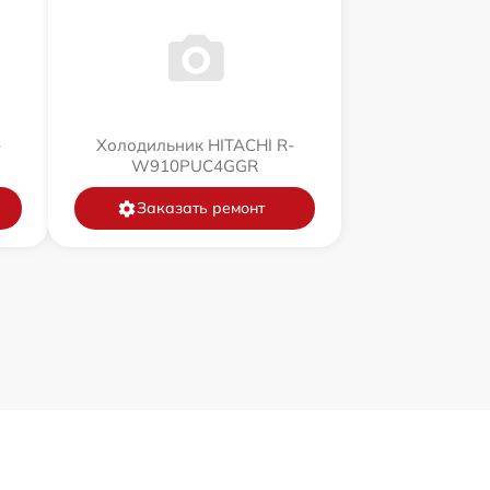
-
Холодильник HITACHI R-
W910PUC4GGR
Заказать ремонт