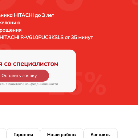
ника HITACHI до 3 лет
 желанию
бращения
HITACHI R-V610PUC3KSLS от 35 минут
я со специалистом
Оставить заявку
есь c
политикой конфиденциальности
Гарантия
Наши работы
Контакты